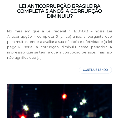
LEI ANTICORRUPÇÃO BRASILEIRA
COMPLETA 5 ANOS: A CORRUPÇÃO
DIMINUIU?
No mês em que a Lei federal n. 12.846/13 – nossa Lei
Anticorrupção – completa 5 (cinco) anos, a pergunta que
para muitos tende a avaliar a sua eficácia e efetividade (a lei
pegou?) seria: a corrupção diminuiu nesse período? A
impressão que se tem é que a corrupção persiste, mas isso
não significa que […]
CONTINUE LENDO