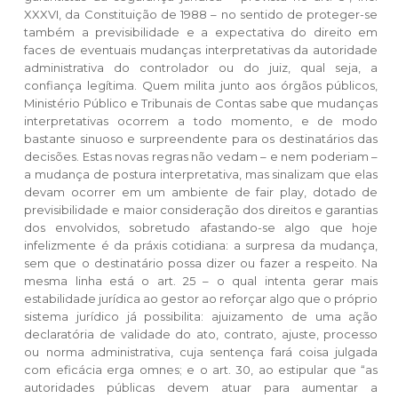
XXXVI, da Constituição de 1988 – no sentido de proteger-se
também a previsibilidade e a expectativa do direito em
faces de eventuais mudanças interpretativas da autoridade
administrativa do controlador ou do juiz, qual seja, a
confiança legítima. Quem milita junto aos órgãos públicos,
Ministério Público e Tribunais de Contas sabe que mudanças
interpretativas ocorrem a todo momento, e de modo
bastante sinuoso e surpreendente para os destinatários das
decisões. Estas novas regras não vedam – e nem poderiam –
a mudança de postura interpretativa, mas sinalizam que elas
devam ocorrer em um ambiente de fair play, dotado de
previsibilidade e maior consideração dos direitos e garantias
dos envolvidos, sobretudo afastando-se algo que hoje
infelizmente é da práxis cotidiana: a surpresa da mudança,
sem que o destinatário possa dizer ou fazer a respeito. Na
mesma linha está o art. 25 – o qual intenta gerar mais
estabilidade jurídica ao gestor ao reforçar algo que o próprio
sistema jurídico já possibilita: ajuizamento de uma ação
declaratória de validade do ato, contrato, ajuste, processo
ou norma administrativa, cuja sentença fará coisa julgada
com eficácia erga omnes; e o art. 30, ao estipular que “as
autoridades públicas devem atuar para aumentar a