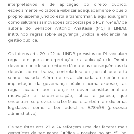
interpretativos e de aplicação do direito público,
especialmente voltados a viabilizar adequadamente o que o
próprio sistema jurídico está a transformar. E aqui exsurgem
como salutares as inovações propostas pelo PL n. 7.448/17 de
autoria do Senador Antonio Anastasia (MG) à LINDB,
instituindo regras sobre segurança jurídica e eficiência na
gestão pública.
Os futuros arts. 20 a 22 da LINDB previstos no PL veiculam
regras em que a interpretação e a aplicação do Direito
deverão considerar o entorno fático e as consequências da
decisão administrativa, controladora ou judicial que está
sendo exarada. Além de estar alinhada ao cenário de
implantação da governança pública acima exposto, tais
regras acabam por reforçar o dever constitucional de
motivação e fundamentação, fática e jurídica, que
encontram-se previstos na Lei Maior e também em diplomas
legislativos como a Lei federal n. 9.784/99 (processo
administrativo).
Os seguintes arts. 23 e 24 reforçam uma das facetas mais
garantistas da segurança jurídica – prevista no art. 5º, inc.